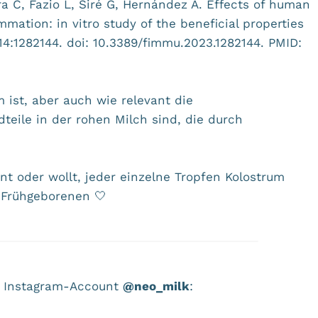
ra C, Fazio L, Siré G, Hernández A. Effects of human
mation: in vitro study of the beneficial properties
4:1282144. doi: 10.3389/fimmu.2023.1282144. PMID:
m ist, aber auch wie relevant die
eile in der rohen Milch sind, die durch
t oder wollt, jeder einzelne Tropfen Kolostrum
s Frühgeborenen 🤍
em Instagram-Account
@neo_milk
: