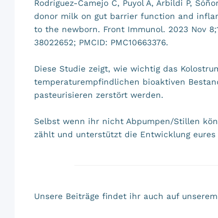
Rodríguez-Camejo C, Puyol A, Arbildi P, Sóño
donor milk on gut barrier function and inflam
to the newborn. Front Immunol. 2023 Nov 8;1
38022652; PMCID: PMC10663376.
Diese Studie zeigt, wie wichtig das Kolostru
temperaturempfindlichen bioaktiven Bestandt
pasteurisieren zerstört werden.
Selbst wenn ihr nicht Abpumpen/Stillen könn
zählt und unterstützt die Entwicklung eure
Unsere Beiträge findet ihr auch auf unser