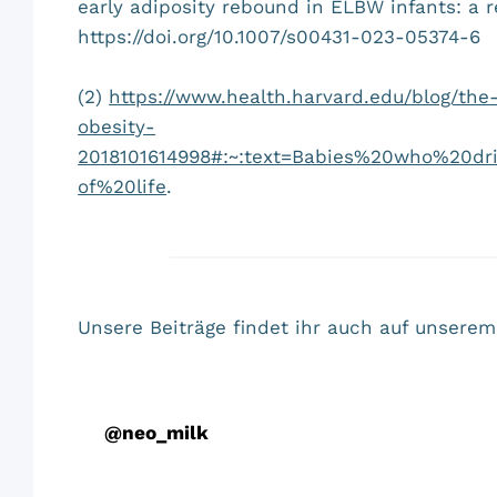
early adiposity rebound in ELBW infants: a r
https://doi.org/10.1007/s00431-023-05374-6
(2)
https://www.health.harvard.edu/blog/the
obesity-
2018101614998#:~:text=Babies%20who%20d
of%20life
.
Unsere Beiträge findet ihr auch auf unser
@
neo_milk