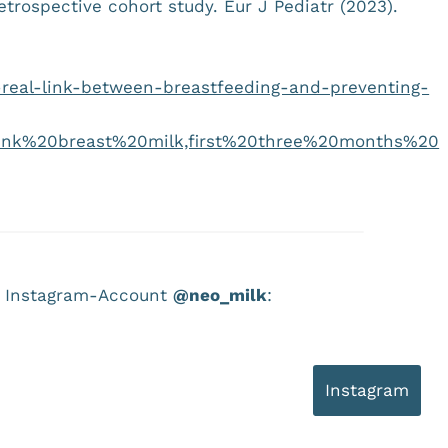
etrospective cohort study. Eur J Pediatr (2023).
-real-link-between-breastfeeding-and-preventing-
rink%20breast%20milk,first%20three%20months%20
em Instagram-Account
@neo_milk
:
Instagram