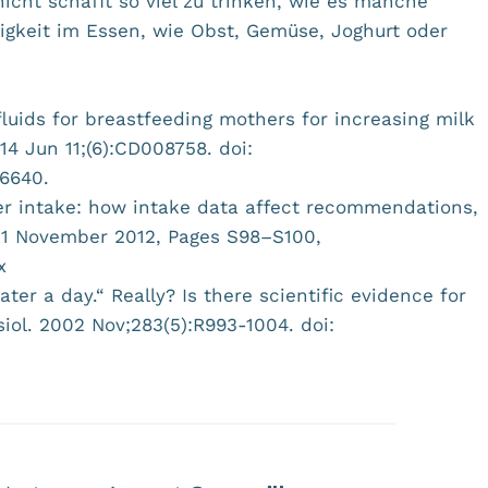
icht schafft so viel zu trinken, wie es manche
gkeit im Essen, wie Obst, Gemüse, Joghurt oder
luids for breastfeeding mothers for increasing milk
4 Jun 11;(6):CD008758. doi:
16640.
ter intake: how intake data affect recommendations,
, 1 November 2012, Pages S98–S100,
x
water a day.“ Really? Is there scientific evidence for
iol. 2002 Nov;283(5):R993-1004. doi: