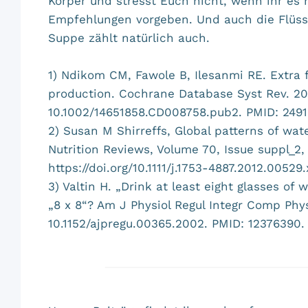
Körper und stresst Euch nicht, wenn ihr es n
Empfehlungen vorgeben. Und auch die Flüssi
Suppe zählt natürlich auch.
1) Ndikom CM, Fawole B, Ilesanmi RE. Extra f
production. Cochrane Database Syst Rev. 201
10.1002/14651858.CD008758.pub2. PMID: 249
2) Susan M Shirreffs, Global patterns of wa
Nutrition Reviews, Volume 70, Issue suppl_2
https://doi.org/10.1111/j.1753-4887.2012.00529.
3) Valtin H. „Drink at least eight glasses of 
„8 x 8“? Am J Physiol Regul Integr Comp Phys
10.1152/ajpregu.00365.2002. PMID: 12376390.