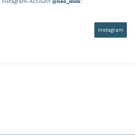
em Instagram-Account
@neo_milk
:
Instagram